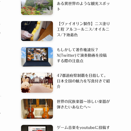
ある異世界のような観光スポッ
ト
ン
【ヴァイオリン製作】ニス塗り
工程 アルコールニス/オイルニ
い
ス/下地着色
もしかして著作権違反？
X(Twitter)で演奏動画を投稿
ス
する際の注意点
47都道府県制覇を目指して。
日本全国の魅力を写真付きで紹
介
世界の民族楽器〜珍しい楽器が
弾きたいあなたへ〜
れ
ゲーム音楽をyoutubeに投稿す