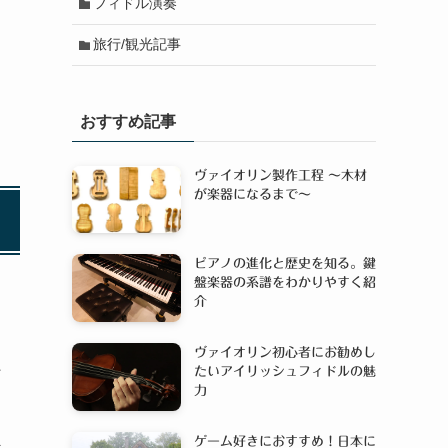
フィドル演奏
旅行/観光記事
おすすめ記事
ヴァイオリン製作工程 〜木材
が楽器になるまで〜
ピアノの進化と歴史を知る。鍵
盤楽器の系譜をわかりやすく紹
介
ヴァイオリン初心者にお勧めし
た
たいアイリッシュフィドルの魅
力
ゲーム好きにおすすめ！日本に
は